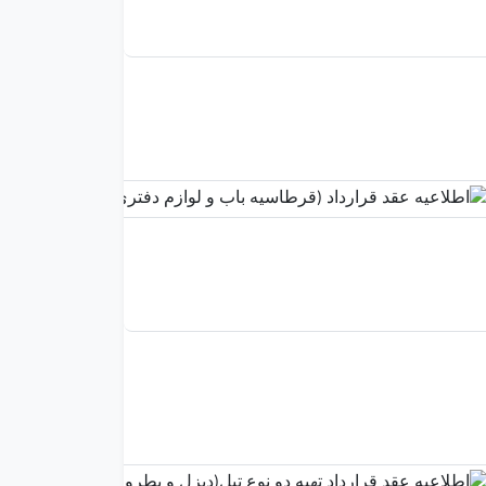
24 04:56:57
اطلاعیه
عقد
قرارداد
(قرطاسیه
باب و
لوازم
دفتری)
2025-
11-24
04:57:55
اطلاعیه
عقد
قرارداد
تهیه دو
نوع
تیل(دیزل