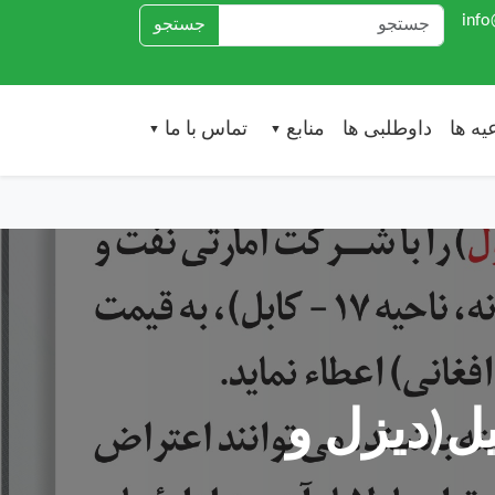
جستجو
یه ها
داوطلبی ها
منابع
تماس با ما
▼
▼
یل(دیزل و