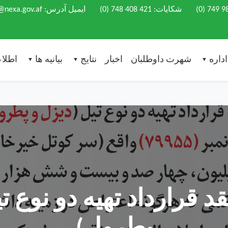
(0) 749 9
شکایات:
(0) 748 408 421
ایمیل آدرس: info@nexa.gov.af
اداره
شهرت داوطلبان
اخبار
نتایج
بیانیه ها
اطلاع
▼
▼
▼
د قرارداد تهیه دو نوع ت