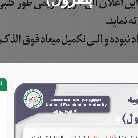
پطرول)
ا