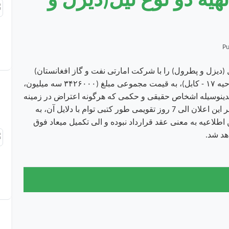
هیه دو نوع تیل(دیزل و
یل (دیزل و پطرول) را با شرکت امارتی نفت و گاز افغانستان)
دارنده جواز نمبر(۷۹۹۵۵) واقع (سر کوتل خیرخانه، ناحیه ۱۷ - کابل)، به قیمت مجموعی مبلغ (۳۴۲۶۰۰۰ سه میلیون،
بدینوسیله اشخاص حقیقی و حکمی که هرگونه اعتراض در زمینه
داشته باشند، می توانند اعتراض خویش را از تاریخ نشر این اعلان الی 7 روز تقویمی طور کتبی توام با دلایل آن، به
ین اطلاعیه به معنی عقد قرارداد نبوده و الی تکمیل میعاد فوق
هد شد.