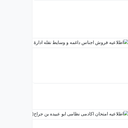
ا
ف
ا
د
و
ن
ا
م
ا
4
7
اطلاعیه
امتحان
اکادمی
نظامی ابو
عبیده بن
جراح(رض
025-11-