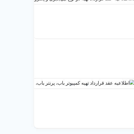
و
پطرول)
2025-
11-24
04:58:45