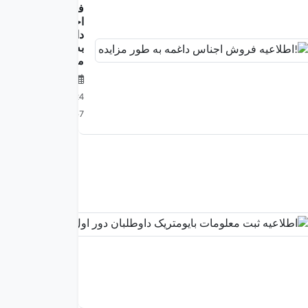
فروش
اجناس
داغمه
به طور
مزایده
2025-
11-24
04:53:57