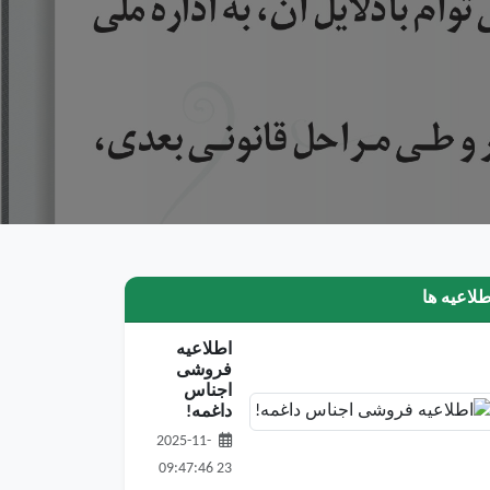
طلاعیه ها
اطلاعیه
فروشی
اجناس
داغمه!
2025-11-
23 09:47:46