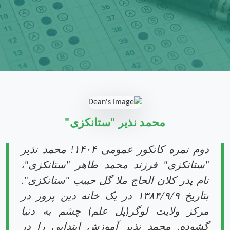
محمد نذیر "ستانکزی"
دوم نمره کانکور عمومی ۱۴۰۴! محمد نذیر
"ستانکزی" فرزند محمد طاهر "ستانکزی"،
نام پدر کلان الحاج ملا گل حبیب "ستانکزی".
بتاریخ ۱۳۸۴/۹/۹ در یک خانه دین پرور در
مرکز ولایت لوگر(پل علم) چشم به دنیا
گشوده. محمد نذیر آموزش ابتدایی را در