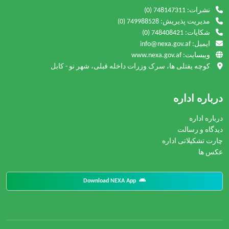
نشرات:
(0) 748147311
مدیریت پذیریش:
(0) 749988528
شکایات:
(0) 748408421
ایمیل: info@nexa.gov.af
ویبسایت: www.nexa.gov.af
کوچه یفتلی ها، سرک وزرات داخله قبلی، شهر نو - کابل
درباره اداره
درباره اداره
دیدگاه و رسالت
چارت تشکیلاتی اداره
عکس ها
Download NEXA App