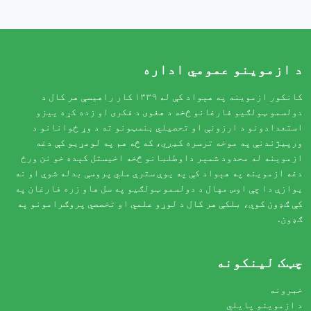
د ازموینو عمومي اداره
کانکور ازموینه په هېواد کې له ۱۳۳۹ کار راهیسې هر کال د
دولسمو ټولګیو فارغانو څخه د هغوی د فکری او زده کړه ییزو
استعدادونو د ارزونې او تحصیلي بنسټونو ته د وړ ځوانانو د
ورپیژندنې په موخه ترسره کیږي، که څه هم په لومړیو کې دغه
ازموینه له محدود شمېر داوطلبانو څخه اخیستل کېده خو نن ورځ
دغه ازموینه په هېواد کې په یوې سترې ملي پروسې بدله شوې او نه
یوازې دا چې اوس مهال د دولسمو ټولګیو په سل هاو زره فارغان په
کې ګډون کوي، بلکې هر کال د لوړو علمي او تخصصي پروګرامونو په
ګډون.
چټک لینکونه
خبرونه
د ازموینو پایلي