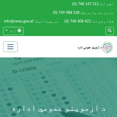
نشرات:
(0) 748 147 311
مدیریت پذیریش:
(0) 749 988 528
شکایتونه:
(0) 748 408 421
بریښنالیک: info@nexa.gov.af
ژبه
د ازموینو عمومي اداره