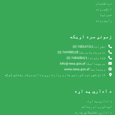
دواطلبان
انځورونه
خبرتیا
راپورونه
زمونږ سره اړیکه
نشرات:
(0) 748147311
مدیریت پذیریش:
(0) 749988528
شکایتونه:
(0) 748408421
بریښنالیک: info@nexa.gov.af
ویبسایټ: www.nexa.gov.af
کابل شهرنو، کورنیو چارو وزارت زړې ودانۍ سړک، یفتلي کوڅه
د ادارې په اړه
د ادارې په اړه
لیدلوری او رسالت
د اداري تشکیلاتي چارت