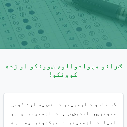
ګرانو هېوادوالو، ښوونکو او زده
کوونکو!
که تاسو د ازموینو د نقض په اړه کومې
ستونزې، اندېښنې، د ازموینو چارو
اویا د ازموینو د مرکزونو په اړه