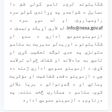
شکایتونه لرئ، تاسو کولی شئ دا
مسایل د شواهدو په وړاندې کولو سره
راوسپاروئ. او له موږ سره د
info@nexa.gov.af له لارې اړیکه ونیسئ. د
ازموینوعمومي ادارې د سمع او
شکایتونو ، اوریدلو مدیریت به ستاسو
ستونزې په جدي توګه تعقیب کړي او
تاسي به عادلانه او شفاف ځواب ترلاسه
کړئ. د ازموینو عمومي ادارې ژمنه ده
چی د ازموینو دقت، شفافیت او مؤثریت
وساتي او د ګډونوالو د بریا ملاتړ
کوی. ستاسو د همکارۍ څخه مننه. په
درناوی، د ازموینو عمومي اداره