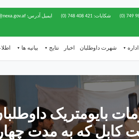
(0) 749 9
شکایات:
(0) 748 408 421
ایمیل آدرس: info@nexa.gov.af
اداره
شهرت داوطلبان
اخبار
نتایج
بیانیه ها
اطلاع
▼
▼
▼
ات بایومتریک داوطلبا
یت کابل که به مدت چهار 