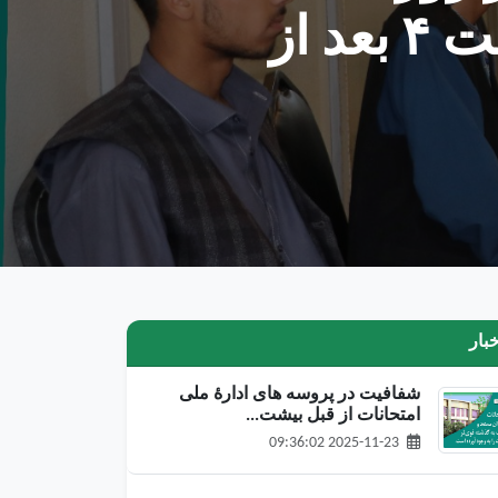
داشت، امروز (چهارشنبه) الی ساعت ۴ بعد از
خبار
شفافیت در پروسه های ادارۀ ملی
امتحانات از قبل بیشت...
2025-11-23 09:36:02