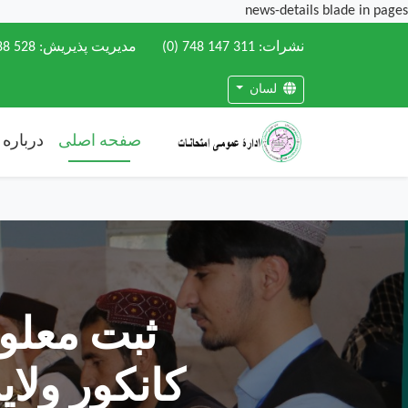
news-details blade in pages
نشرات:
(0) 748 147 311
مدیریت پذیریش:
88 528
لسان
صفحه اصلی
درباره 
ثبت معلوم
کانکور ولا