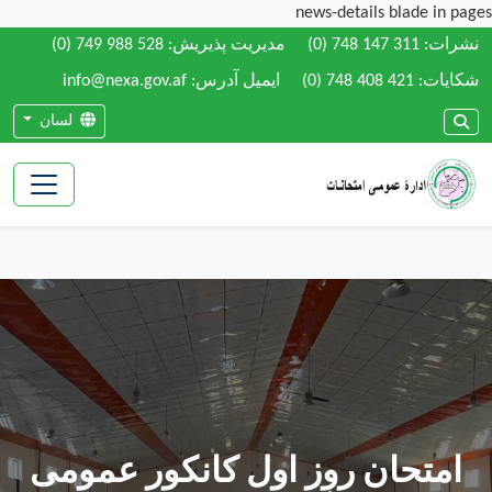
news-details blade in pages
نشرات:
(0) 748 147 311
مدیریت پذیریش:
(0) 749 988 528
شکایات:
(0) 748 408 421
ایمیل آدرس: info@nexa.gov.af
لسان
امتحان روز اول کانکور عمومی