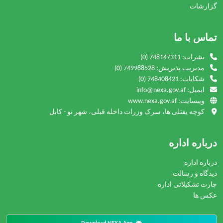
گزارشات
تماس با ما
نشرات:
(0) 748147311
مدیریت پذیریش:
(0) 749988528
شکایات:
(0) 748408421
ایمیل: info@nexa.gov.af
ویبسایت: www.nexa.gov.af
کوچه یفتلی ها، سرک وزرات داخله قبلی، شهر نو - کابل
درباره اداره
درباره اداره
دیدگاه و رسالت
چارت تشکیلاتی اداره
عکس ها