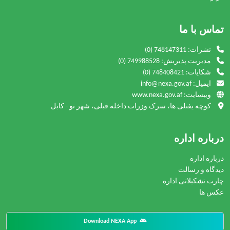
تماس با ما
نشرات:
(0) 748147311
مدیریت پذیریش:
(0) 749988528
شکایات:
(0) 748408421
ایمیل: info@nexa.gov.af
ویبسایت: www.nexa.gov.af
کوچه یفتلی ها، سرک وزرات داخله قبلی، شهر نو - کابل
درباره اداره
درباره اداره
دیدگاه و رسالت
چارت تشکیلاتی اداره
عکس ها
Download NEXA App